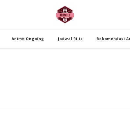
AnimeFLV | Me
Temukan pembahasan anime populer 
Anime Ongoing
Jadwal Rilis
Rekomendasi A