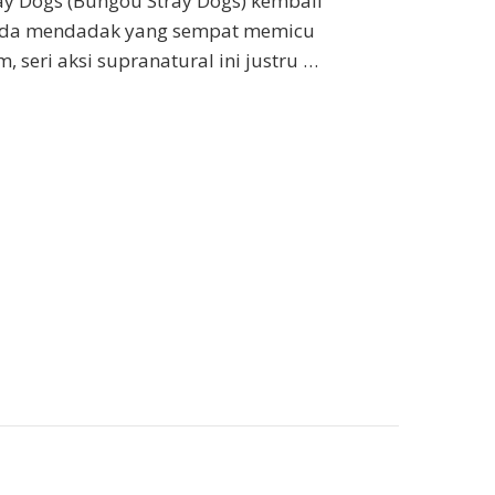
ay Dogs (Bungou Stray Dogs) kembali
 jeda mendadak yang sempat memicu
m, seri aksi supranatural ini justru …