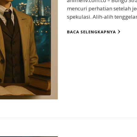
animeflv.com.co – Bungo Str
mencuri perhatian setelah
spekulasi. Alih-alih tenggela
BACA SELENGKAPNYA