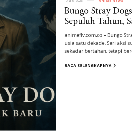
JUNI 6, 2026
ANIME NEWS
Bungo Stray Dogs
Sepuluh Tahun, Sa
animeflv.com.co – Bungo St
usia satu dekade. Seri aksi 
sekadar bertahan, tetapi be
BACA SELENGKAPNYA