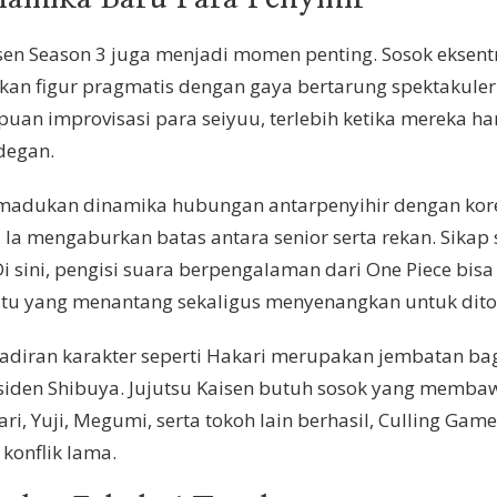
isen Season 3 juga menjadi momen penting. Sosok eksentr
kan figur pragmatis dengan gaya bertarung spektakuler.
an improvisasi para seiyuu, terlebih ketika mereka 
degan.
memadukan dinamika hubungan antarpenyihir dengan ko
. Ia mengaburkan batas antara senior serta rekan. Sik
 sini, pengisi suara berpengalaman dari One Piece bis
atu yang menantang sekaligus menyenangkan untuk dito
hadiran karakter seperti Hakari merupakan jembatan ba
nsiden Shibuya. Jujutsu Kaisen butuh sosok yang membaw
kari, Yuji, Megumi, serta tokoh lain berhasil, Culling Ga
konflik lama.