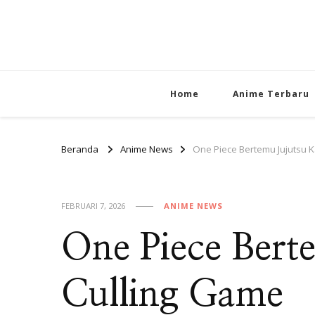
Home
Anime Terbaru
Beranda
Anime News
One Piece Bertemu Jujutsu K
FEBRUARI 7, 2026
ANIME NEWS
One Piece Berte
Culling Game