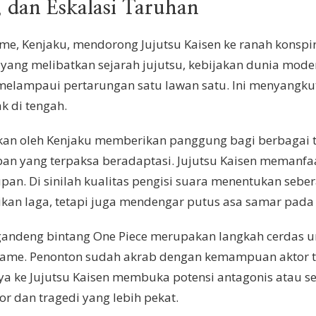
, dan Eskalasi Taruhan
ame, Kenjaku, mendorong Jujutsu Kaisen ke ranah konspira
o yang melibatkan sejarah jujutsu, kebijakan dunia mod
elampaui pertarungan satu lawan satu. Ini menyangkut 
k di tengah.
 oleh Kenjaku memberikan panggung bagi berbagai tipe
rban yang terpaksa beradaptasi. Jujutsu Kaisen memanfa
dupan. Di sinilah kualitas pengisi suara menentukan seb
an laga, tetapi juga mendengar putus asa samar pada s
ndeng bintang One Piece merupakan langkah cerdas un
 Game. Penonton sudah akrab dengan kemampuan aktor 
 ke Jujutsu Kaisen membuka potensi antagonis atau se
 dan tragedi yang lebih pekat.