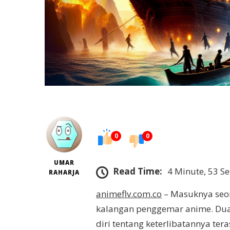
0
0
UMAR
Read Time:
4 Minute, 53 S
RAHARJA
animeflv.com.co
– Masuknya seora
kalangan penggemar anime. Dua 
diri tentang keterlibatannya t