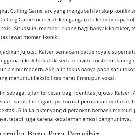
kat Culling Game, arc yang mengubah lanskap konflik sec
, Culling Game memecah ketegangan itu ke beberapa kol
endiri. Situasi ini memberi ruang bagi banyak karakter
itas lewat momen ikonik.
enjadikan Jujutsu Kaisen semacam battle royale superna
ngguna teknik terkutuk, serta individu misterius saling
nia sihir modern. Alih-alih fokus hanya pada satu tokoh
ng menuntut fleksibilitas naratif maupun vokal.
 ini sebagai ujian terbesar bagi identitas Jujutsu Kai
asaan, sambil mengadopsi format permainan bertahan h
ktasi. Bila karakter yang diperankan berhasil mencuri 
a, tetapi juga karena kedalaman emosi penghuninya.
namika Baru Para Penyihir