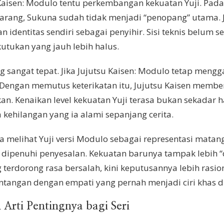
Kaisen: Modulo tentu perkembangan kekuatan Yuji. Pada s
ang, Sukuna sudah tidak menjadi “penopang” utama. Justr
 identitas sendiri sebagai penyihir. Sisi teknis belum 
utukan yang jauh lebih halus.
ng sangat tepat. Jika Jujutsu Kaisen: Modulo tetap mengg
. Dengan memutus keterikatan itu, Jujutsu Kaisen memb
. Kenaikan level kekuatan Yuji terasa bukan sekadar has
 kehilangan yang ia alami sepanjang cerita.
a melihat Yuji versi Modulo sebagai representasi mata
ipenuhi penyesalan. Kekuatan barunya tampak lebih “di
g terdorong rasa bersalah, kini keputusannya lebih rasio
entangan dengan empati yang pernah menjadi ciri khas d
Arti Pentingnya bagi Seri