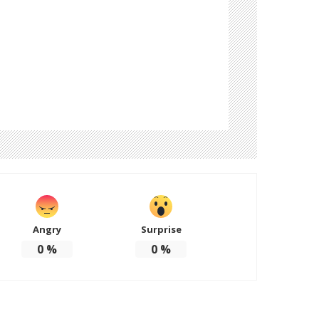
Angry
Surprise
0
%
0
%