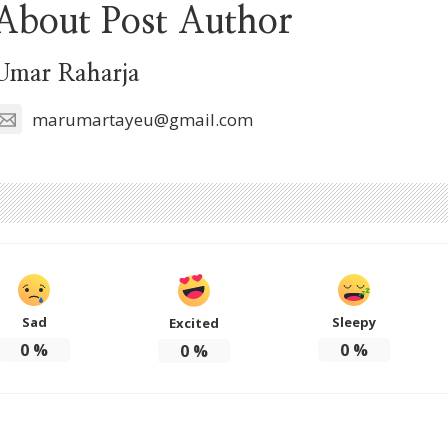
About Post Author
Umar Raharja
marumartayeu@gmail.com
Sad
Sleepy
Excited
0
%
0
%
0
%