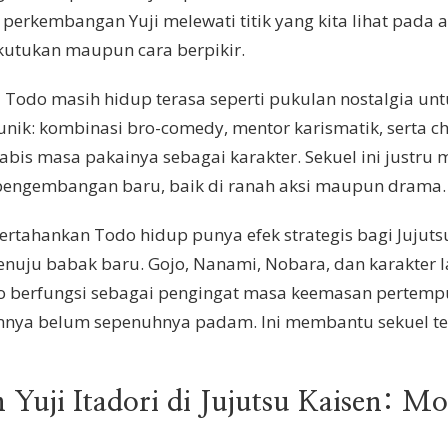
perkembangan Yuji melewati titik yang kita lihat pada a
ik kutukan maupun cara berpikir.
Aoi Todo masih hidup terasa seperti pukulan nostalgia u
nik: kombinasi bro-comedy, mentor karismatik, serta c
is masa pakainya sebagai karakter. Sekuel ini justru
engembangan baru, baik di ranah aksi maupun drama.
tahankan Todo hidup punya efek strategis bagi Jujutsu 
nuju babak baru. Gojo, Nanami, Nobara, dan karakter la
odo berfungsi sebagai pengingat masa keemasan pertemp
nya belum sepenuhnya padam. Ini membantu sekuel tet
Yuji Itadori di Jujutsu Kaisen: M