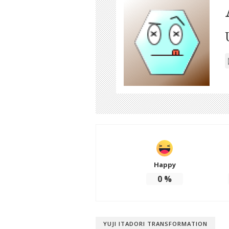
Happy
0
%
YUJI ITADORI TRANSFORMATION