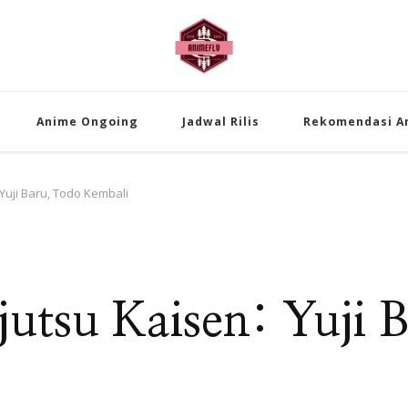
AnimeFLV | Me
Temukan pembahasan anime populer 
Anime Ongoing
Jadwal Rilis
Rekomendasi A
Yuji Baru, Todo Kembali
utsu Kaisen: Yuji 