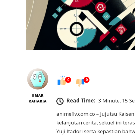
0
0
UMAR
Read Time:
3 Minute, 15 S
RAHARJA
animeflv.com.co
– Jujutsu Kaise
kelanjutan cerita, sekuel ini te
Yuji Itadori serta kepastian ba