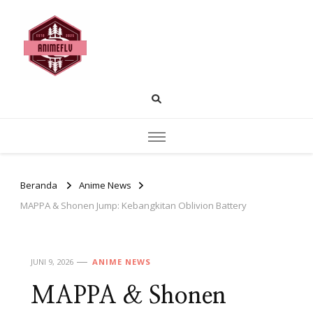
AnimeFLV |
Temukan pembahasan anime populer
rekomendasi tontonan dan insight cerita.
Membahas Dunia
Anime yang Sedang
Populer Saat Ini
Beranda
Anime News
MAPPA & Shonen Jump: Kebangkitan Oblivion Battery
JUNI 9, 2026
ANIME NEWS
MAPPA & Shonen