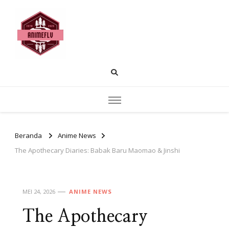
AnimeFLV |
Temukan pembahasan anime populer
rekomendasi tontonan dan insight cerita.
Membahas Dunia
Anime yang Sedang
Populer Saat Ini
Beranda
Anime News
The Apothecary Diaries: Babak Baru Maomao & Jinshi
MEI 24, 2026
ANIME NEWS
The Apothecary