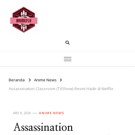
AnimeFLV |
Temukan pembahasan anime populer
rekomendasi tontonan dan insight cerita.
Membahas Dunia
Anime yang Sedang
Populer Saat Ini
Beranda
Anime News
Assassination Classroom (TVShow) Resmi Hadir di Netflix
MEI 9, 2026
ANIME NEWS
Assassination