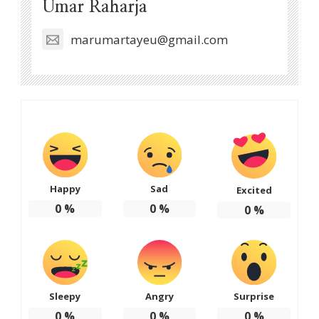
Umar Raharja
marumartayeu@gmail.com
Happy
Sad
Excited
0
%
0
%
0
%
Sleepy
Angry
Surprise
0
%
0
%
0
%