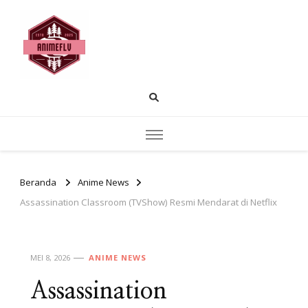
AnimeFLV |
Temukan pembahasan anime populer
rekomendasi tontonan dan insight cerita.
Membahas Dunia
Anime yang Sedang
Populer Saat Ini
Beranda
Anime News
Assassination Classroom (TVShow) Resmi Mendarat di Netflix
MEI 8, 2026
ANIME NEWS
Assassination