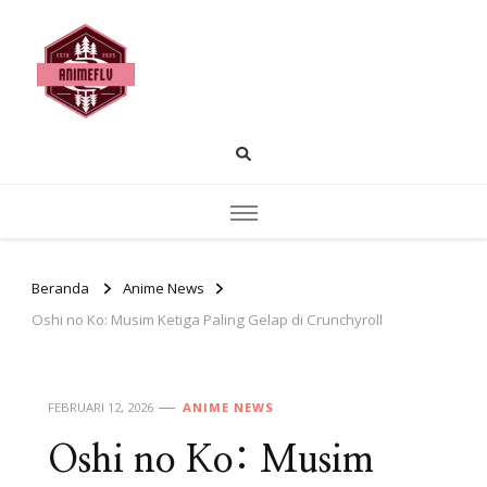
AnimeFLV |
Temukan pembahasan anime populer
rekomendasi tontonan dan insight cerita.
Membahas Dunia
Anime yang Sedang
Populer Saat Ini
Beranda
Anime News
Oshi no Ko: Musim Ketiga Paling Gelap di Crunchyroll
FEBRUARI 12, 2026
ANIME NEWS
Oshi no Ko: Musim