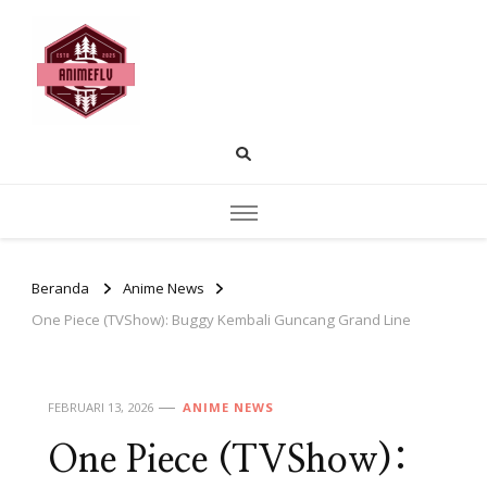
AnimeFLV |
Temukan pembahasan anime populer
rekomendasi tontonan dan insight cerita.
Membahas Dunia
Anime yang Sedang
Populer Saat Ini
Beranda
Anime News
One Piece (TVShow): Buggy Kembali Guncang Grand Line
FEBRUARI 13, 2026
ANIME NEWS
One Piece (TVShow):