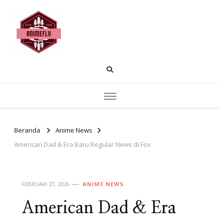
AnimeFLV |
Temukan pembahasan anime populer
rekomendasi tontonan dan insight cerita.
Membahas Dunia
Anime yang Sedang
Populer Saat Ini
Beranda
Anime News
American Dad & Era Baru Regular News di Fox
FEBRUARI 27, 2026
ANIME NEWS
American Dad & Era