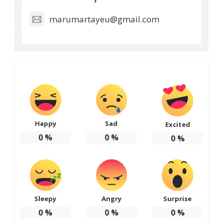
marumartayeu@gmail.com
Happy
Sad
Excited
0
%
0
%
0
%
Sleepy
Angry
Surprise
0
%
0
%
0
%