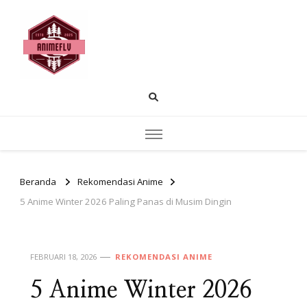
AnimeFLV |
Temukan pembahasan anime populer
rekomendasi tontonan dan insight cerita.
Membahas Dunia
Anime yang Sedang
Populer Saat Ini
Beranda
Rekomendasi Anime
5 Anime Winter 2026 Paling Panas di Musim Dingin
FEBRUARI 18, 2026
REKOMENDASI ANIME
5 Anime Winter 2026