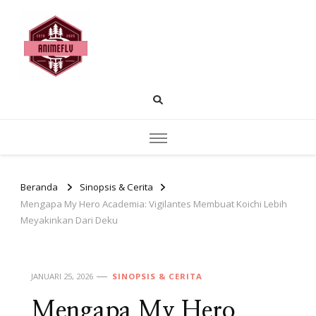
AnimeFLV |
Temukan pembahasan anime populer
rekomendasi tontonan dan insight cerita.
Membahas Dunia
Anime yang Sedang
Populer Saat Ini
Beranda
Sinopsis & Cerita
Mengapa My Hero Academia: Vigilantes Membuat Koichi Lebih
Meyakinkan Dari Deku
JANUARI 25, 2026
SINOPSIS & CERITA
Mengapa My Hero